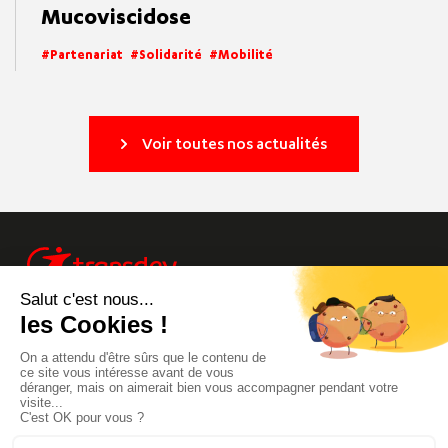
Mucoviscidose
Partenariat
Solidarité
Mobilité
Voir toutes nos actualités
Info trafic
Site Groupe
Transdev Live
Mentions Légales
Pays
Footer
Carrières
Accessibilité
de
menu