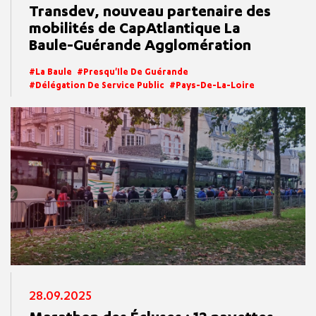
Transdev, nouveau partenaire des
mobilités de CapAtlantique La
Baule-Guérande Agglomération
La Baule
Presqu'Ile De Guérande
Délégation De Service Public
Pays-De-La-Loire
28.09.2025