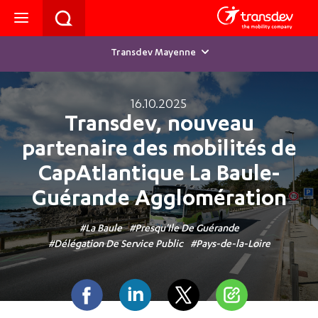
Transdev Mayenne
16.10.2025
Transdev, nouveau
partenaire des mobilités de
CapAtlantique La Baule-
Guérande Agglomération
La Baule
Presqu'Ile De Guérande
Délégation De Service Public
Pays-de-la-Loire
Facebook
Linkedin
Twitter
Partager